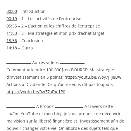
00:00
– Introduction
00:19
– 1 – Les activités de l’entreprise
05:55
– 2 – L’action et les chiffres de l’entreprise
11:53
– 3 – Ma stratégie et mon prix d’achat target
13:36
– Conclusion
14:18
– Outro
▬▬▬▬▬▬ Autres vidéos ▬▬▬▬▬▬
Comment Atteindre 100 000$ en BOURSE: Ma stratégie
d’investissement en 5 points:
https://youtu.be/Woy7JiIJ8Dw
Actions à Dividende: Ce qu’on ne vous dit pas toujours !:
https://youtu.be/9w37aFxc1P0
▬▬▬▬▬▬▬ A Propos ▬▬▬▬▬▬▬ A travers cette
chaîne YouTube et mon blog je vous propose de découvrir
ma vision sur la liberté financière et l’investissement afin de
pouvoir changer votre vie. On aborde des sujets tels que